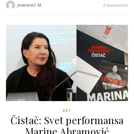
Jovanović M.
0 komentara
ART
Čistač: Svet performansa
Marine Abramović