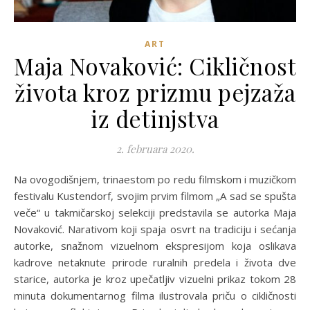
ART
Maja Novaković: Cikličnost
života kroz prizmu pejzaža
iz detinjstva
2. februara 2020.
Na ovogodišnjem, trinaestom po redu filmskom i muzičkom
festivalu Kustendorf, svojim prvim filmom „A sad se spušta
veče“ u takmičarskoj selekciji predstavila se autorka Maja
Novaković. Narativom koji spaja osvrt na tradiciju i sećanja
autorke, snažnom vizuelnom ekspresijom koja oslikava
kadrove netaknute prirode ruralnih predela i života dve
starice, autorka je kroz upečatljiv vizuelni prikaz tokom 28
minuta dokumentarnog filma ilustrovala priču o cikličnosti