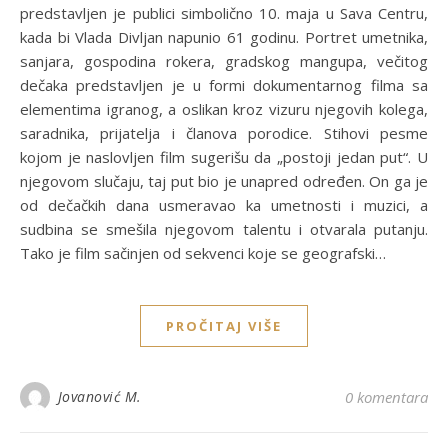
predstavljen je publici simbolično 10. maja u Sava Centru,
kada bi Vlada Divljan napunio 61 godinu. Portret umetnika,
sanjara, gospodina rokera, gradskog mangupa, večitog
dečaka predstavljen je u formi dokumentarnog filma sa
elementima igranog, a oslikan kroz vizuru njegovih kolega,
saradnika, prijatelja i članova porodice. Stihovi pesme
kojom je naslovljen film sugerišu da „postoji jedan put“. U
njegovom slučaju, taj put bio je unapred određen. On ga je
od dečačkih dana usmeravao ka umetnosti i muzici, a
sudbina se smešila njegovom talentu i otvarala putanju.
Tako je film sačinjen od sekvenci koje se geografski…
PROČITAJ VIŠE
Jovanović M.
0 komentara