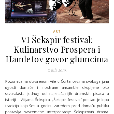
ART
VI Šekspir festival:
Kulinarstvo Prospera i
Hamletov govor glumcima
7. jula 2019.
Pozornica na otvorenom Vile u Čortanovcima svakoga juna
ugosti domaće i inostrane ansamble okupljene oko
stvaralašta jednog od najznačajnijih dramskih pisaca u
istoriji – Vilijama Šekspira. „Šekspir festival“ postao je lepa
tradicija koja šestu godinu zaredom pred domaću publiku
postavlja savremene interpretacije Šekspirovih drama.