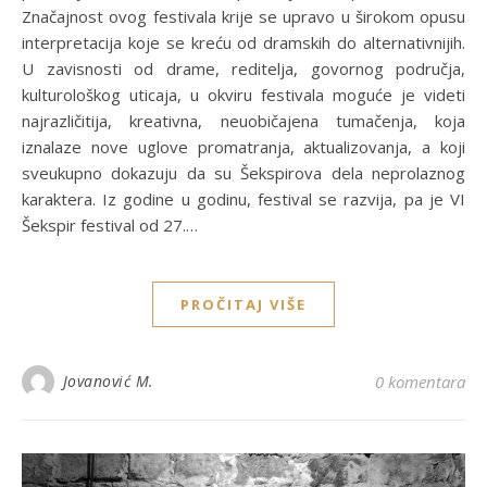
Značajnost ovog festivala krije se upravo u širokom opusu
interpretacija koje se kreću od dramskih do alternativnijih.
U zavisnosti od drame, reditelja, govornog područja,
kulturološkog uticaja, u okviru festivala moguće je videti
najrazličitija, kreativna, neuobičajena tumačenja, koja
iznalaze nove uglove promatranja, aktualizovanja, a koji
sveukupno dokazuju da su Šekspirova dela neprolaznog
karaktera. Iz godine u godinu, festival se razvija, pa je VI
Šekspir festival od 27.…
PROČITAJ VIŠE
Jovanović M.
0 komentara