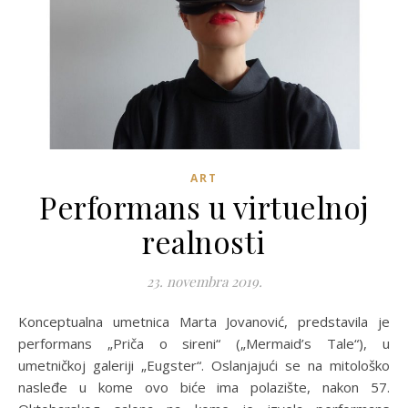
ART
Performans u virtuelnoj
realnosti
23. novembra 2019.
Konceptualna umetnica Marta Jovanović, predstavila je
performans „Priča o sireni“ („Mermaid’s Tale“), u
umetničkoj galeriji „Eugster“. Oslanjajući se na mitološko
nasleđe u kome ovo biće ima polazište, nakon 57.