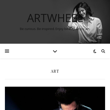
ARTWHEEL
Be curious. Be inspired. Enjoy beauty. Enjoy art.
ART