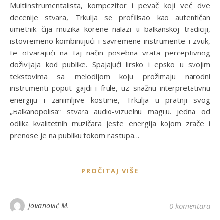
Multiinstrumentalista, kompozitor i pevač koji već dve
decenije stvara, Trkulja se profilisao kao autentičan
umetnik čija muzika korene nalazi u balkanskoj tradiciji,
istovremeno kombinujući i savremene instrumente i zvuk,
te otvarajući na taj način posebna vrata perceptivnog
doživljaja kod publike. Spajajući lirsko i epsko u svojim
tekstovima sa melodijom koju prožimaju narodni
instrumenti poput gajdi i frule, uz snažnu interpretativnu
energiju i zanimljive kostime, Trkulja u pratnji svog
„Balkanopolisa“ stvara audio-vizuelnu magiju. Jedna od
odlika kvalitetnih muzičara jeste energija kojom zrače i
prenose je na publiku tokom nastupa…
PROČITAJ VIŠE
Jovanović M.
0 komentara