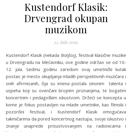
Kustendorf Klasik:
Drvengrad okupan
muzikom
23. jula 2019.
Kustendorf Klasik (nekada Boljšoj), festival klasične muzike
u Drvengradu na Mećavniku, ove godine održao se od 10-
12. jula. Sedmu godinu zaredom ovaj umetnički kutak
postao je mesto okupljanja mladih perspektivnih muzičara i
onih afirmisanih, čija su imena postala sinonim talenta i
uspeha koji su ovenčani brojnim priznanjima, te bogatim
koncertnim i pedagoškim iskustvom. Držeći se koncepta u
kome je fokus postavljen na mlade umetnike, kao filmski i
pozorišni festival, i Kustendorf Klasik omogućava
takmičarima da pored koncertnog nastupa, svoje iskustvo i
znanje unaprede prisustvovanjem na radionicama i