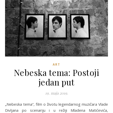
ART
Nebeska tema: Postoji
jedan put
19. maja 2019.
„Nebeska tema“, film o životu legendarnog muzičara Vlade
Divljana po scenariju i u režiji Mladena Matićevića,