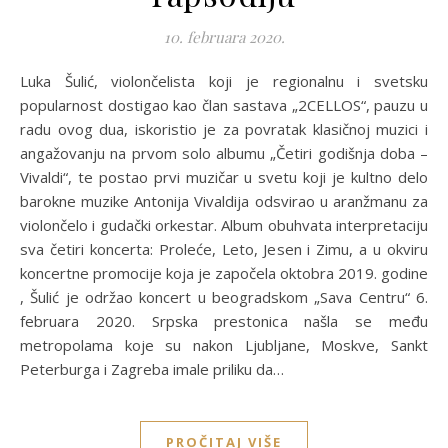
10. februara 2020.
Luka Šulić, violončelista koji je regionalnu i svetsku
popularnost dostigao kao član sastava „2CELLOS“, pauzu u
radu ovog dua, iskoristio je za povratak klasičnoj muzici i
angažovanju na prvom solo albumu „Četiri godišnja doba –
Vivaldi“, te postao prvi muzičar u svetu koji je kultno delo
barokne muzike Antonija Vivaldija odsvirao u aranžmanu za
violončelo i gudački orkestar. Album obuhvata interpretaciju
sva četiri koncerta: Proleće, Leto, Jesen i Zimu, a u okviru
koncertne promocije koja je započela oktobra 2019. godine
, Šulić je održao koncert u beogradskom „Sava Centru“ 6.
februara 2020. Srpska prestonica našla se među
metropolama koje su nakon Ljubljane, Moskve, Sankt
Peterburga i Zagreba imale priliku da…
PROČITAJ VIŠE