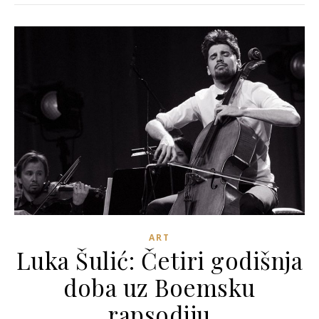
ART
Luka Šulić: Četiri godišnja
doba uz Boemsku
rapsodiju