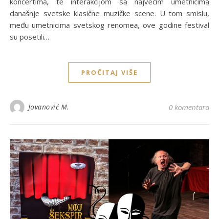
koncertima, te interakcijom sa najvećim umetnicima
današnje svetske klasične muzičke scene. U tom smislu,
među umetnicima svetskog renomea, ove godine festival
su posetili…
PROČITAJ VIŠE
Jovanović M.
0 komentara