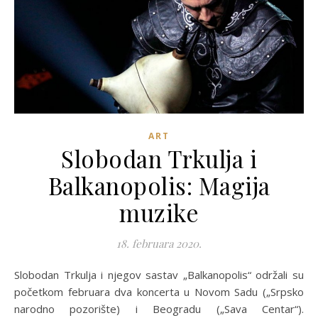
ART
Slobodan Trkulja i
Balkanopolis: Magija
muzike
18. februara 2020.
Slobodan Trkulja i njegov sastav „Balkanopolis“ održali su
početkom februara dva koncerta u Novom Sadu („Srpsko
narodno pozorište) i Beogradu („Sava Centar“).