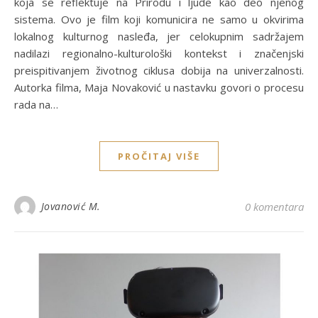
koja se reflektuje na Prirodu i ljude kao deo njenog
sistema. Ovo je film koji komunicira ne samo u okvirima
lokalnog kulturnog nasleđa, jer celokupnim sadržajem
nadilazi regionalno-kulturološki kontekst i značenjski
preispitivanjem životnog ciklusa dobija na univerzalnosti.
Autorka filma, Maja Novaković u nastavku govori o procesu
rada na…
PROČITAJ VIŠE
Jovanović M.
0 komentara