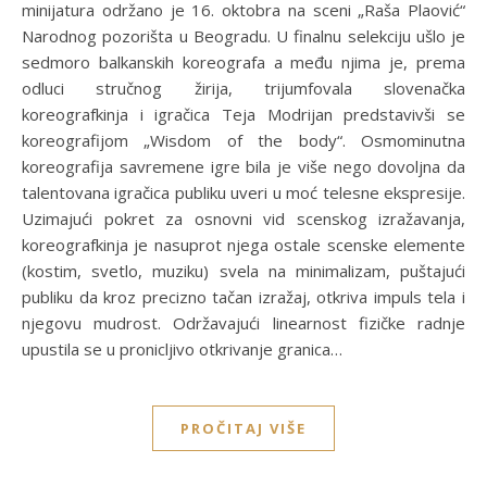
minijatura održano je 16. oktobra na sceni „Raša Plaović“
Narodnog pozorišta u Beogradu. U finalnu selekciju ušlo je
sedmoro balkanskih koreografa a među njima je, prema
odluci stručnog žirija, trijumfovala slovenačka
koreografkinja i igračica Teja Modrijan predstavivši se
koreografijom „Wisdom of the body“. Osmominutna
koreografija savremene igre bila je više nego dovoljna da
talentovana igračica publiku uveri u moć telesne ekspresije.
Uzimajući pokret za osnovni vid scenskog izražavanja,
koreografkinja je nasuprot njega ostale scenske elemente
(kostim, svetlo, muziku) svela na minimalizam, puštajući
publiku da kroz precizno tačan izražaj, otkriva impuls tela i
njegovu mudrost. Održavajući linearnost fizičke radnje
upustila se u pronicljivo otkrivanje granica…
PROČITAJ VIŠE