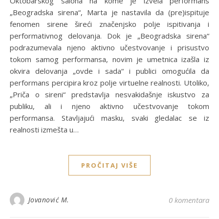
Oktobarskog salona na kome je izvela performans
„Beogradska sirena“, Marta je nastavila da (pre)ispituje
fenomen sirene šireći značenjsko polje ispitivanja i
performativnog delovanja. Dok je „Beogradska sirena“
podrazumevala njeno aktivno učestvovanje i prisustvo
tokom samog performansa, novim je umetnica izašla iz
okvira delovanja „ovde i sada“ i publici omogućila da
performans percipira kroz polje virtuelne realnosti. Utoliko,
„Priča o sireni“ predstavlja nesvakidašnje iskustvo za
publiku, ali i njeno aktivno učestvovanje tokom
performansa. Stavljajući masku, svaki gledalac se iz
realnosti izmešta u…
PROČITAJ VIŠE
Jovanović M.
0 komentara