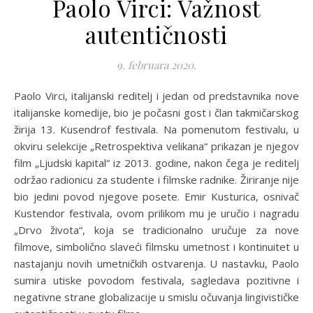
Paolo Virci: Važnost
autentičnosti
9. februara 2020.
Paolo Virci, italijanski reditelj i jedan od predstavnika nove
italijanske komedije, bio je počasni gost i član takmičarskog
žirija 13. Kusendrof festivala. Na pomenutom festivalu, u
okviru selekcije „Retrospektiva velikana“ prikazan je njegov
film „Ljudski kapital“ iz 2013. godine, nakon čega je reditelj
održao radionicu za studente i filmske radnike. Žiriranje nije
bio jedini povod njegove posete. Emir Kusturica, osnivač
Kustendor festivala, ovom prilikom mu je uručio i nagradu
„Drvo života“, koja se tradicionalno uručuje za nove
filmove, simbolično slaveći filmsku umetnost i kontinuitet u
nastajanju novih umetničkih ostvarenja. U nastavku, Paolo
sumira utiske povodom festivala, sagledava pozitivne i
negativne strane globalizacije u smislu očuvanja lingivističke