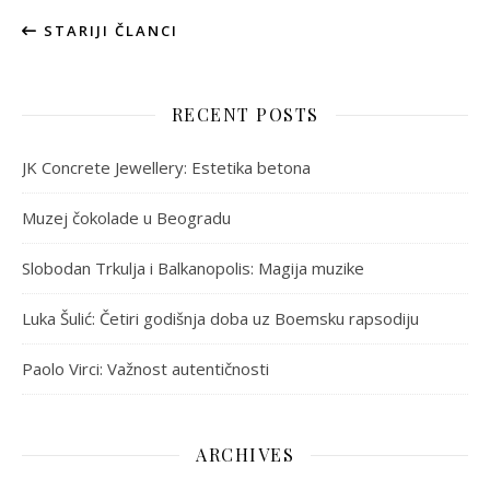
STARIJI ČLANCI
RECENT POSTS
JK Concrete Jewellery: Estetika betona
Muzej čokolade u Beogradu
Slobodan Trkulja i Balkanopolis: Magija muzike
Luka Šulić: Četiri godišnja doba uz Boemsku rapsodiju
Paolo Virci: Važnost autentičnosti
ARCHIVES