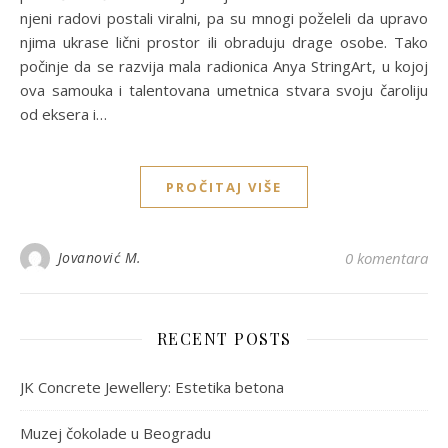
njeni radovi postali viralni, pa su mnogi poželeli da upravo
njima ukrase lični prostor ili obraduju drage osobe. Tako
počinje da se razvija mala radionica Anya StringArt, u kojoj
ova samouka i talentovana umetnica stvara svoju čaroliju
od eksera i…
PROČITAJ VIŠE
Jovanović M.
0 komentara
RECENT POSTS
JK Concrete Jewellery: Estetika betona
Muzej čokolade u Beogradu