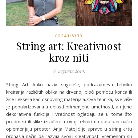
CREATIVITY
String art: Kreativnost
kroz niti
6. avgusta 2019.
String Art, kako naziv sugeriše, podrazumeva tehniku
kreiranja različitih oblika na drvenoj ploči pomoću konca ili
žice i eksera kao osnovnog materijala. Ova tehnika, sve više
je popularizovana u oblasti primenjene umetnosti, a njene
dekorativna funkcija i vrednost ogledaju se u tome što
predmeti ili slike izrađeni u ovoj tehnici na poseban način
oplemenjuju prostor. Anja Matejić je upravo u string artu
pronašla način da razvija svoju kreativnost. Vremenom su