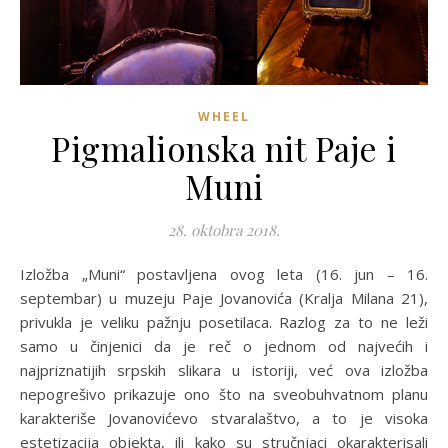
WHEEL
Pigmalionska nit Paje i
Muni
28. oktobra 2018.
Izložba „Muni“ postavljena ovog leta (16. jun – 16.
septembar) u muzeju Paje Jovanovića (Kralja Milana 21),
privukla je veliku pažnju posetilaca. Razlog za to ne leži
samo u činjenici da je reč o jednom od najvećih i
najpriznatijih srpskih slikara u istoriji, već ova izložba
nepogrešivo prikazuje ono što na sveobuhvatnom planu
karakteriše Jovanovićevo stvaralaštvo, a to je visoka
estetizacija objekta, ili kako su stručnjaci okarakterisali