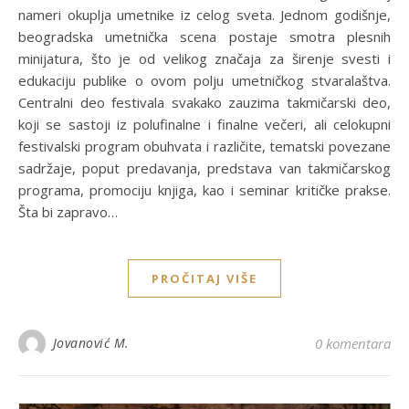
nameri okuplja umetnike iz celog sveta. Jednom godišnje,
beogradska umetnička scena postaje smotra plesnih
minijatura, što je od velikog značaja za širenje svesti i
edukaciju publike o ovom polju umetničkog stvaralaštva.
Centralni deo festivala svakako zauzima takmičarski deo,
koji se sastoji iz polufinalne i finalne večeri, ali celokupni
festivalski program obuhvata i različite, tematski povezane
sadržaje, poput predavanja, predstava van takmičarskog
programa, promociju knjiga, kao i seminar kritičke prakse.
Šta bi zapravo…
PROČITAJ VIŠE
Jovanović M.
0 komentara