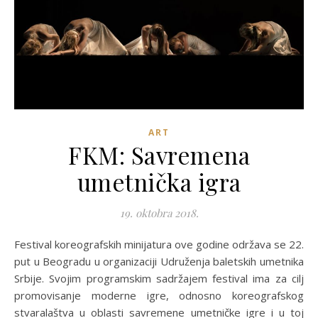
ART
FKM: Savremena
umetnička igra
19. oktobra 2018.
Festival koreografskih minijatura ove godine održava se 22.
put u Beogradu u organizaciji Udruženja baletskih umetnika
Srbije. Svojim programskim sadržajem festival ima za cilj
promovisanje moderne igre, odnosno koreografskog
stvaralaštva u oblasti savremene umetničke igre i u toj