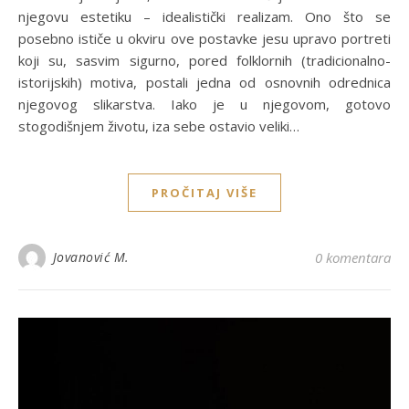
njegovu estetiku – idealistički realizam. Ono što se
posebno ističe u okviru ove postavke jesu upravo portreti
koji su, sasvim sigurno, pored folklornih (tradicionalno-
istorijskih) motiva, postali jedna od osnovnih odrednica
njegovog slikarstva. Iako je u njegovom, gotovo
stogodišnjem životu, iza sebe ostavio veliki…
PROČITAJ VIŠE
Jovanović M.
0 komentara