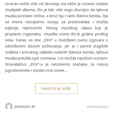
stvarao nešto više od decenije, iza sebe je ostavio sedam
studijskih albuma, što je bilo više nego dovoljno da njihova
muzika postane večna, a kroz nju i sami članovi benda, čija
se imena neosporno vezuju za predvodnike i možda
najbolje reprezente Novog muzičkog talasa koji je
preplavio regionalnu muzičku scenu 80-ih godina prošlog
veka. Danas se ime „EKV“ u muzičkom svetu izgovara s
određenom dozom poštovanja, jer je i pored tragičnih
sudbina i preranog odlaska vodećih članova benda, njihova
muzika položila ispit vremena. I to možda najvišom ocenom.
Stvaralaštvo „EKV“-a je neizmerno značajno za razvoj
jugoslovenske i srpske rock scene.…
PROČITAJ VIŠE
Jovanović M.
0 komentara