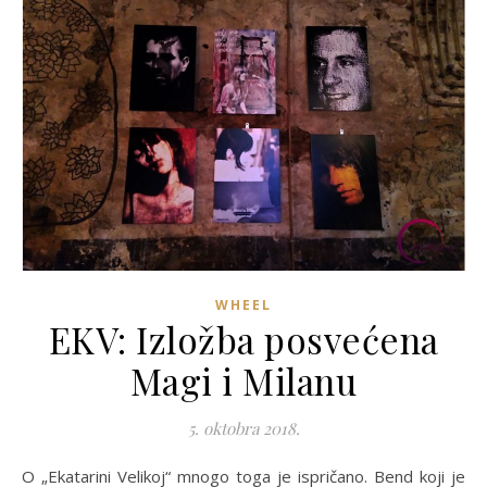
WHEEL
EKV: Izložba posvećena
Magi i Milanu
5. oktobra 2018.
O „Ekatarini Velikoj“ mnogo toga je ispričano. Bend koji je