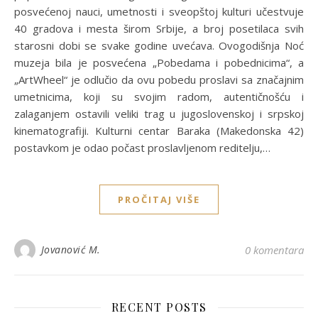
posvećenoj nauci, umetnosti i sveopštoj kulturi učestvuje
40 gradova i mesta širom Srbije, a broj posetilaca svih
starosni dobi se svake godine uvećava. Ovogodišnja Noć
muzeja bila je posvećena „Pobedama i pobednicima“, a
„ArtWheel“ je odlučio da ovu pobedu proslavi sa značajnim
umetnicima, koji su svojim radom, autentičnošću i
zalaganjem ostavili veliki trag u jugoslovenskoj i srpskoj
kinematografiji. Kulturni centar Baraka (Makedonska 42)
postavkom je odao počast proslavljenom reditelju,…
PROČITAJ VIŠE
Jovanović M.
0 komentara
RECENT POSTS