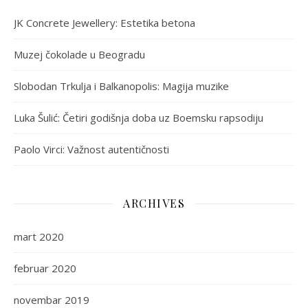
JK Concrete Jewellery: Estetika betona
Muzej čokolade u Beogradu
Slobodan Trkulja i Balkanopolis: Magija muzike
Luka Šulić: Četiri godišnja doba uz Boemsku rapsodiju
Paolo Virci: Važnost autentičnosti
ARCHIVES
mart 2020
februar 2020
novembar 2019