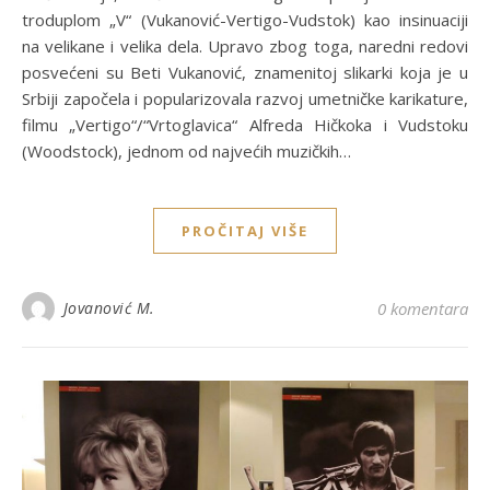
troduplom „V“ (Vukanović-Vertigo-Vudstok) kao insinuaciji
na velikane i velika dela. Upravo zbog toga, naredni redovi
posvećeni su Beti Vukanović, znamenitoj slikarki koja je u
Srbiji započela i popularizovala razvoj umetničke karikature,
filmu „Vertigo“/“Vrtoglavica“ Alfreda Hičkoka i Vudstoku
(Woodstock), jednom od najvećih muzičkih…
PROČITAJ VIŠE
Jovanović M.
0 komentara