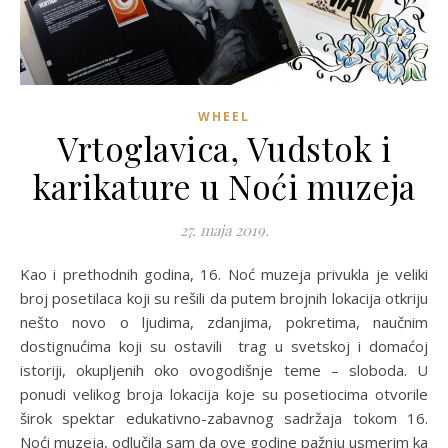
WHEEL
Vrtoglavica, Vudstok i
karikature u Noći muzeja
27. maja 2019.
Kao i prethodnih godina, 16. Noć muzeja privukla je veliki
broj posetilaca koji su rešili da putem brojnih lokacija otkriju
nešto novo o ljudima, zdanjima, pokretima, naučnim
dostignućima koji su ostavili trag u svetskoj i domaćoj
istoriji, okupljenih oko ovogodišnje teme – sloboda. U
ponudi velikog broja lokacija koje su posetiocima otvorile
širok spektar edukativno-zabavnog sadržaja tokom 16.
Noći muzeja, odlučila sam da ove godine pažnju usmerim ka