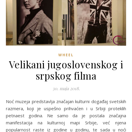
WHEEL
Velikani jugoslovenskog i
srpskog filma
30. maja 2018.
Noć muzeja predstavlja značajan kulturni događaj svetskih
razmera, koji je uspešno prihvaćen i u Srbiji proteklih
petnaest godina. Ne samo da je postala značajna
manifestacija na kulturnoj mapi Srbije, već njena
popularnost raste iz godine u godinu, te sada u noći