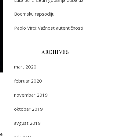
Luka Šulić: Četiri godišnja doba uz
Boemsku rapsodiju
Paolo Virci: Važnost autentičnosti
ARCHIVES
mart 2020
februar 2020
novembar 2019
oktobar 2019
avgust 2019
ne