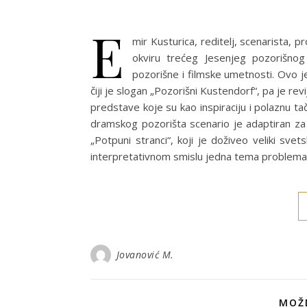
E
mir Kusturica, reditelj, scenarista, 
okviru trećeg Jesenjeg pozorišnog 
pozorišne i filmske umetnosti. Ovo j
čiji je slogan „Pozorišni Kustendorf“, pa je r
predstave koje su kao inspiraciju i polaznu t
dramskog pozorišta scenario je adaptiran za 
„Potpuni stranci“, koji je doživeo veliki sv
interpretativnom smislu jedna tema problemat
Jovanović M.
MOŽD