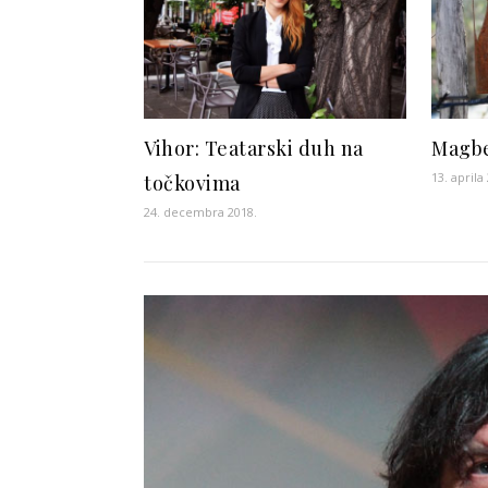
Vihor: Teatarski duh na
Magbe
13. aprila
točkovima
24. decembra 2018.