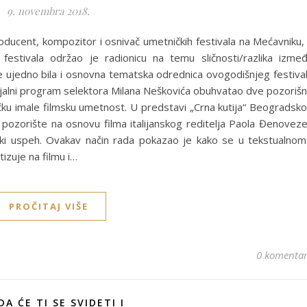
9. novembra 2018.
producent, kompozitor i osnivač umetničkih festivala na Mećavniku,
festivala održao je radionicu na temu sličnosti/razlika izme
e ujedno bila i osnovna tematska odrednica ovogodišnjeg festiva
evijalni program selektora Milana Neškovića obuhvatao dve pozoriš
ačku imale filmsku umetnost. U predstavi „Crna kutija“ Beogradsk
pozorište na osnovu filma italijanskog reditelja Paola Đenovez
etski uspeh. Ovakav način rada pokazao je kako se u tekstualnom
izuje na filmu i…
PROČITAJ VIŠE
0 komenta
A ĆE TI SE SVIDETI I