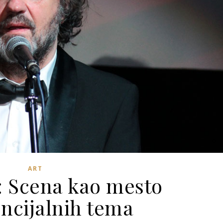
ART
: Scena kao mesto
encijalnih tema