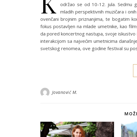
K
održao se od 10-12. jula. Sedmu g
mladih perspektivnih muzičara i onih
ovenčani brojnim priznanjima, te bogatim k
fokus postavljen na mlade umetnike, kao films
da pored koncertnog nastupa, svoje iskustvo 
interakcijom sa najvećim umetnicima današnj
svetskog renomea, ove godine festival su pos
Jovanović M.
MOŽD