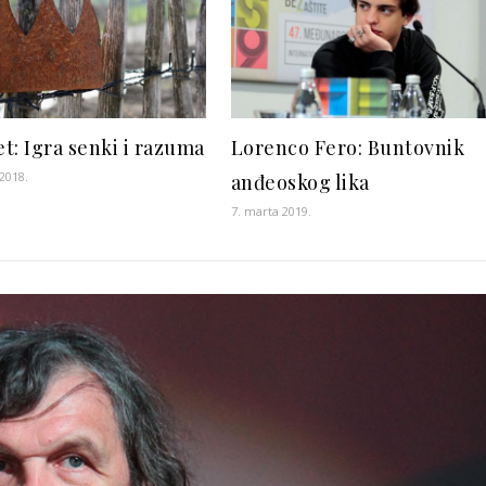
t: Igra senki i razuma
Lorenco Fero: Buntovnik
 2018.
anđeoskog lika
7. marta 2019.