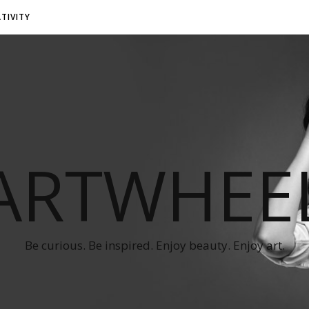
TIVITY
ARTWHEE
Be curious. Be inspired. Enjoy beauty. Enjoy art.