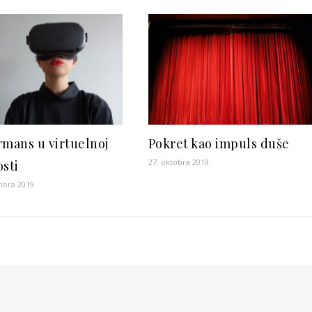
rmans u virtuelnoj
Pokret kao impuls duše
27. oktobra 2019.
osti
mbra 2019.