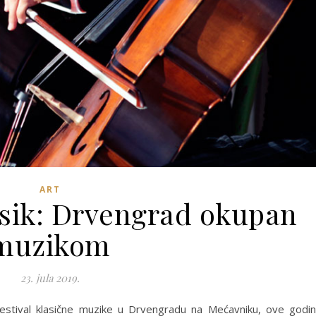
ART
asik: Drvengrad okupan
muzikom
23. jula 2019.
 festival klasične muzike u Drvengradu na Mećavniku, ove godi