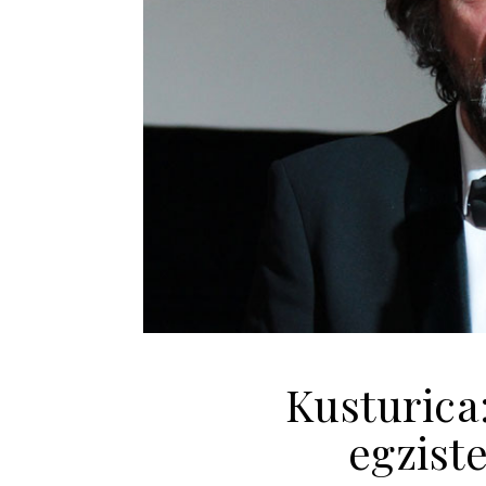
Kusturica
egzist