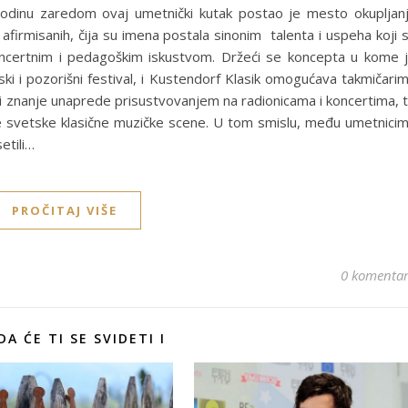
odinu zaredom ovaj umetnički kutak postao je mesto okupljan
 afirmisanih, čija su imena postala sinonim talenta i uspeha koji 
oncertnim i pedagoškim iskustvom. Držeći se koncepta u kome 
ki i pozorišni festival, i Kustendorf Klasik omogućava takmičari
i znanje unaprede prisustvovanjem na radionicama i koncertima, 
e svetske klasične muzičke scene. U tom smislu, među umetnici
etili…
PROČITAJ VIŠE
0 komenta
A ĆE TI SE SVIDETI I