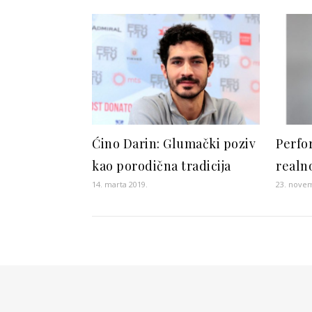
Ćino Darin: Glumački poziv
Perfo
kao porodična tradicija
realn
14. marta 2019.
23. nove