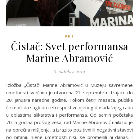
ART
Čistač: Svet performansa
Marine Abramović
8. oktobra 2019.
Izložba „Čistač“ Marine Abramović u Muzeju savremene
umetnosti svečano je otvorena 21. septembra i trajaće do
20. januara naredne godine. Tokom četiri meseca, publika
će moći da sagleda retrospektivu njenog dosadašnjeg rada
u oblastima slikarstva i performansa. Od samih početaka
70-ih godina prošlog veka, rad Marine Abramović nailazio je
na oprečna mišljenja, a izrazito pozitivni ili negativni stavovi
po pitanju njene umetnosti nisu se promenili ni danas. I