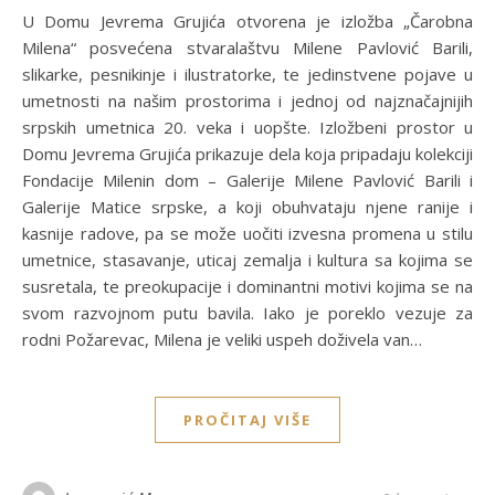
U Domu Jevrema Grujića otvorena je izložba „Čarobna
Milena“ posvećena stvaralaštvu Milene Pavlović Barili,
slikarke, pesnikinje i ilustratorke, te jedinstvene pojave u
umetnosti na našim prostorima i jednoj od najznačajnijih
srpskih umetnica 20. veka i uopšte. Izložbeni prostor u
Domu Jevrema Grujića prikazuje dela koja pripadaju kolekciji
Fondacije Milenin dom – Galerije Milene Pavlović Barili i
Galerije Matice srpske, a koji obuhvataju njene ranije i
kasnije radove, pa se može uočiti izvesna promena u stilu
umetnice, stasavanje, uticaj zemalja i kultura sa kojima se
susretala, te preokupacije i dominantni motivi kojima se na
svom razvojnom putu bavila. Iako je poreklo vezuje za
rodni Požarevac, Milena je veliki uspeh doživela van…
PROČITAJ VIŠE