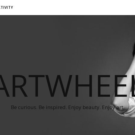
TIVITY
ARTWHEE
Be curious. Be inspired. Enjoy beauty. Enjoy art.