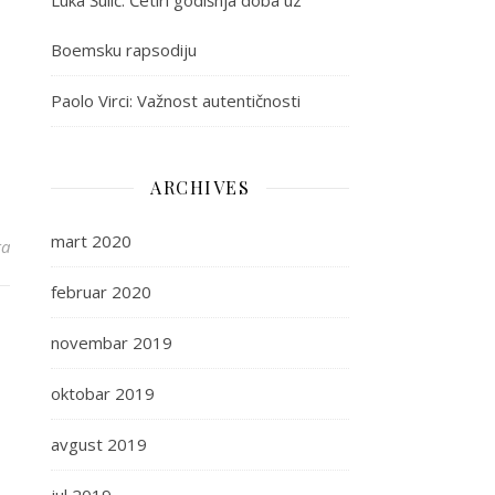
Luka Šulić: Četiri godišnja doba uz
Boemsku rapsodiju
Paolo Virci: Važnost autentičnosti
ARCHIVES
mart 2020
ra
februar 2020
novembar 2019
oktobar 2019
avgust 2019