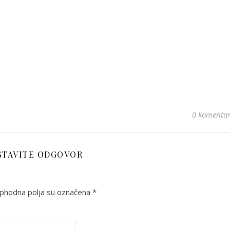
0 komenta
STAVITE ODGOVOR
phodna polja su označena
*