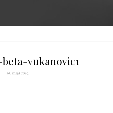
-beta-vukanovic1
19. maja 2019.